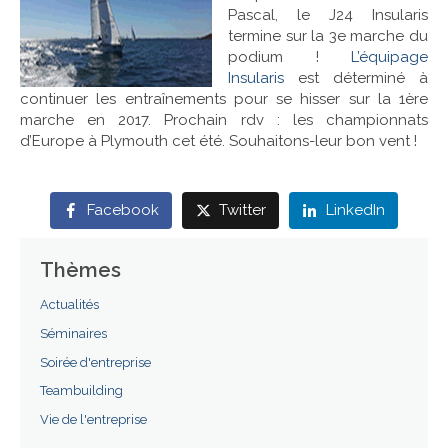
Pascal, le J24 Insularis
termine sur la 3e marche du
Références
podium !
L’équipage
Insularis
est déterminé à
Contact
continuer les entraînements pour se hisser sur la 1ère
marche en 2017. Prochain rdv : les championnats
d’Europe à Plymouth cet été. Souhaitons-leur bon vent !
Facebook
Twitter
LinkedIn
Thèmes
Actualités
Séminaires
Soirée d'entreprise
Teambuilding
Vie de l'entreprise