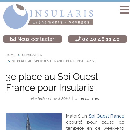
Accueil
Séminaire
Nous contacter
02 40 46 11 40
sur une île
Activités
HOME
SÉMINAIRES
Teambuilding
3E PLACE AU SPI OUEST FRANCE POUR INSULARIS !
Soirées
3e place au Spi Ouest
d’entreprise
France pour Insularis !
Autres
destinations
Posted on
1 avril 2016
In
Séminaires
L’agence
Insularis
Malgré un
Spi Ouest France
écourté pour cause de
tempête en ce week-end
Actualités