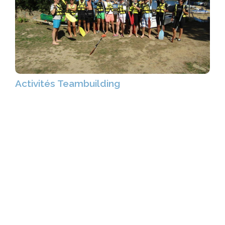
Activités Teambuilding
Favoriser la
cohésion d’équipe
, nourrissez la
motivation de vos collaborateurs
…
>
Abonnez-vous à notre Newsletter !
Abonnez-vous