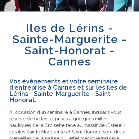
Références
Iles de Lérins -
Contact
Sainte-Marguerite -
Saint-Honorat -
Cannes
Vos événements et votre séminaire
d'entreprise à Cannes et sur les îles de
Lérins - Sainte-Marguerite - Saint-
Honorat.
A l’occasion d’un séminaire à Cannes, Insularis vous
réserve de belles surprises à quelques milles
nautiques de la Croisette face au massif de l’Esterel !
Les îles Sainte Marguerite et Saint Honorat sont deux
merveilles de la nature où l’effet magique insulaire