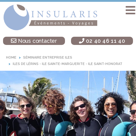
Accueil
Séminaire
Nous contacter
02 40 46 11 40
sur une île
Activités
HOME
SÉMINAIRE ENTREPRISE ILES
Teambuilding
ILES DE LÉRINS - ILE SAINTE-MARGUERITE - ILE SAINT-HONORAT
Soirées
d’entreprise
Autres
destinations
L’agence
Insularis
Actualités