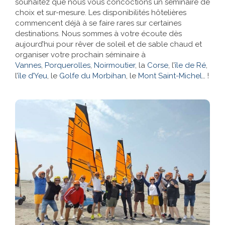
souhaitez que nous vous concoctions un séminaire de
choix et sur-mesure. Les disponibilités hôtelières
Références
commencent déjà à se faire rares sur certaines
destinations. Nous sommes à votre écoute dès
Contact
aujourd’hui pour rêver de soleil et de sable chaud et
organiser votre prochain séminaire à
Vannes
,
Porquerolles
,
Noirmoutier
, la
Corse
, l’
île de Ré
,
l’
île d’Yeu
, le
Golfe du Morbihan
, le
Mont Saint-Michel
… !