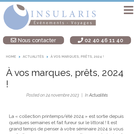
Accueil
Séminaire
Nous contacter
02 40 46 11 40
sur une île
Activités
HOME
ACTUALITÉS
À VOS MARQUES, PRÊTS, 2024 !
Teambuilding
À vos marques, prêts, 2024
Soirées
d’entreprise
!
Autres
Posted on
24 novembre 2023
In
Actualités
destinations
L’agence
La « collection printemps/été 2024 » est sortie depuis
Insularis
quelques semaines et fait fureur sur le littoral ! Il est
grand temps de penser à votre séminaire 2024 si vous
Actualités