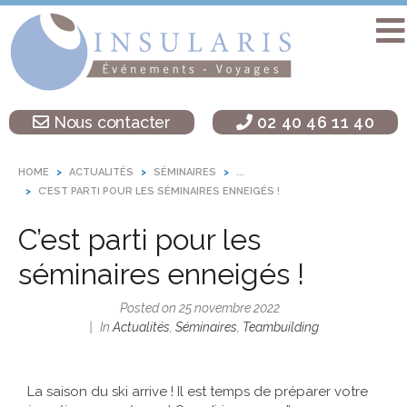
Accueil
Séminaire
Nous contacter
02 40 46 11 40
sur une île
Activités
HOME
ACTUALITÉS
SÉMINAIRES
...
Teambuilding
C’EST PARTI POUR LES SÉMINAIRES ENNEIGÉS !
Soirées
C’est parti pour les
d’entreprise
séminaires enneigés !
Autres
destinations
Posted on
25 novembre 2022
In
Actualités
,
Séminaires
,
Teambuilding
L’agence
Insularis
La saison du ski arrive ! Il est temps de préparer votre
Actualités