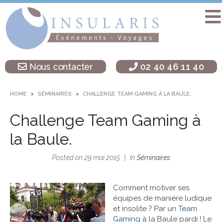
Accueil
Séminaire
Nous contacter
02 40 46 11 40
sur une île
Activités
HOME
SÉMINAIRES
CHALLENGE TEAM GAMING À LA BAULE.
Teambuilding
Challenge Team Gaming à
Soirées
d’entreprise
la Baule.
Autres
Posted on
29 mai 2015
In
Séminaires
destinations
L’agence
Comment motiver ses
Insularis
équipes de manière ludique
et insolite ? Par un
Team
Gaming
à la Baule pardi ! Le
Actualités