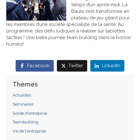
temps d’un après-midi, La
Baule s’est transformée en
Références
plateau de jeu géant pour
les membres d’une société spécialiste de la santé. Au
Contact
programme, des défis ludiques à réaliser sur tablettes
tactiles ! Une belle journée team building dans la bonne
humeur!
Facebook
Twitter
LinkedIn
Thèmes
Actualités
Séminaires
Soirée d'entreprise
Teambuilding
Vie de l'entreprise