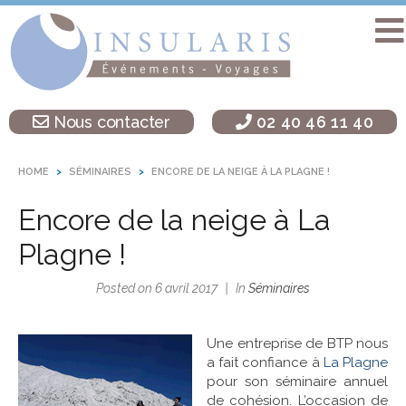
Accueil
Séminaire
Nous contacter
02 40 46 11 40
sur une île
Activités
HOME
SÉMINAIRES
ENCORE DE LA NEIGE À LA PLAGNE !
Teambuilding
Encore de la neige à La
Soirées
d’entreprise
Plagne !
Autres
Posted on
6 avril 2017
In
Séminaires
destinations
L’agence
Une entreprise de BTP nous
Insularis
a fait confiance à
La Plagne
pour son séminaire annuel
de cohésion. L’occasion de
Actualités