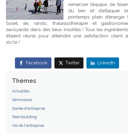
remercier l’équipe, de tisser
du lien et d’attaquer le
Références
printemps plein d’énergie !
Soleil, ski, rando, thalassothérapie et gastronomie
Contact
savoyarde dans des lieux insolites ! Tous les ingrédients
étaient réunis pour atteindre une satisfaction client à
10/10 !
Facebook
Twitter
LinkedIn
Thèmes
Actualités
Séminaires
Soirée d'entreprise
Teambuilding
Vie de l'entreprise