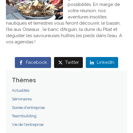
possibilités. En marge de
votre réunion, nos
Références
aventures insolites
nautiques et terrestres vous feront découvrir, le bassin,
Contact
l’île aux Oiseaux , le banc d’Arguin, la dune du Pilat et
déguster les savoureuses huîtres les pieds dans l’eau. A
vos agendas !
Facebook
Twitter
LinkedIn
Thèmes
Actualités
Séminaires
Soirée d'entreprise
Teambuilding
Vie de l'entreprise