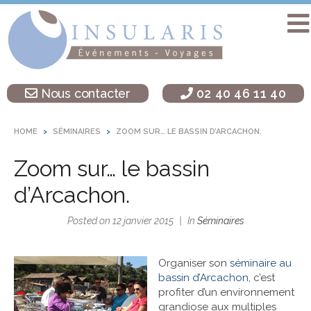
Accueil
Séminaire
Nous contacter
02 40 46 11 40
sur une île
Activités
HOME
SÉMINAIRES
ZOOM SUR… LE BASSIN D’ARCACHON.
Teambuilding
Zoom sur… le bassin
Soirées
d’entreprise
d’Arcachon.
Autres
Posted on
12 janvier 2015
In
Séminaires
destinations
L’agence
Organiser son
séminaire au
Insularis
bassin d’Arcachon
, c’est
profiter d’un environnement
grandiose aux multiples
Actualités