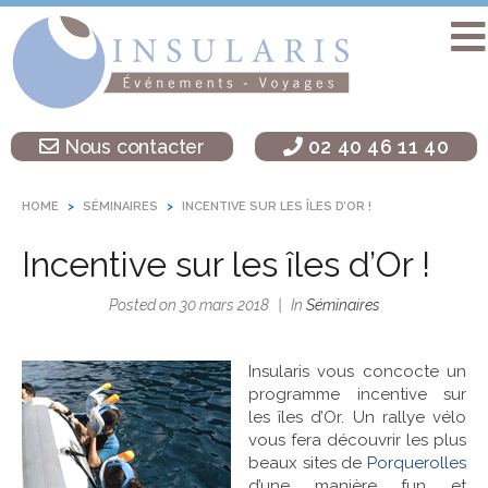
Accueil
Séminaire
Nous contacter
02 40 46 11 40
sur une île
Activités
HOME
SÉMINAIRES
INCENTIVE SUR LES ÎLES D’OR !
Teambuilding
Incentive sur les îles d’Or !
Soirées
d’entreprise
Posted on
30 mars 2018
In
Séminaires
Autres
destinations
Insularis vous concocte un
programme incentive sur
L’agence
les îles d’Or. Un rallye vélo
Insularis
vous fera découvrir les plus
beaux sites de
Porquerolles
Actualités
d’une manière fun et