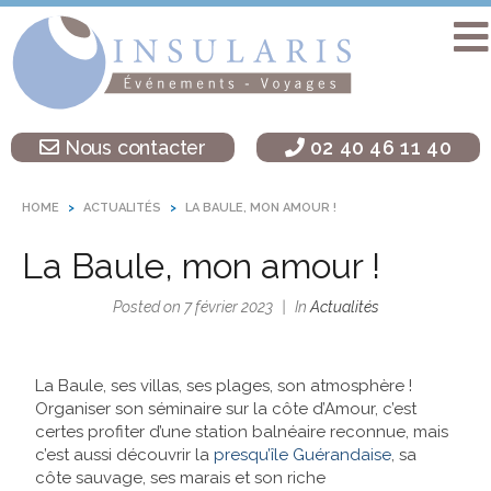
Accueil
Séminaire
Nous contacter
02 40 46 11 40
sur une île
Activités
HOME
ACTUALITÉS
LA BAULE, MON AMOUR !
Teambuilding
La Baule, mon amour !
Soirées
d’entreprise
Posted on
7 février 2023
In
Actualités
Autres
destinations
La Baule, ses villas, ses plages, son atmosphère !
Organiser son séminaire sur la côte d’Amour, c’est
L’agence
certes profiter d’une station balnéaire reconnue, mais
Insularis
c’est aussi découvrir la
presqu’île Guérandaise
, sa
côte sauvage, ses marais et son riche
Actualités