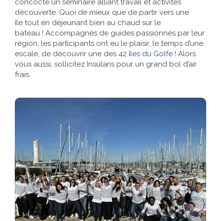
concocté un séminaire alliant travail et activités
découverte. Quoi de mieux que de partir vers une
Références
île tout en déjeunant bien au chaud sur le
bateau ! Accompagnés de guides passionnés par leur
Contact
région, les participants ont eu le plaisir, le temps d’une
escale, de découvrir une des 42
îles du Golfe
! Alors
vous aussi, sollicitez Insularis pour un grand bol d’air
frais.