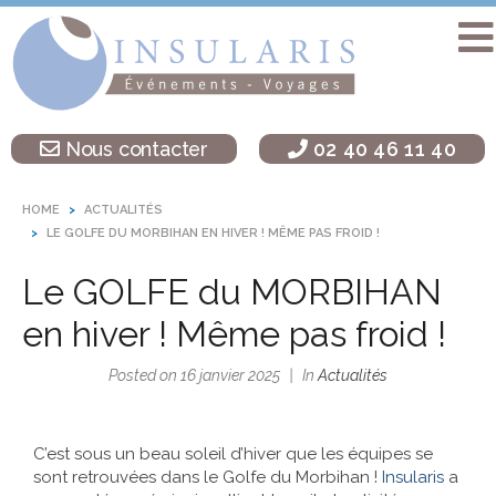
Accueil
Séminaire
Nous contacter
02 40 46 11 40
sur une île
Activités
HOME
ACTUALITÉS
Teambuilding
LE GOLFE DU MORBIHAN EN HIVER ! MÊME PAS FROID !
Soirées
Le GOLFE du MORBIHAN
d’entreprise
en hiver ! Même pas froid !
Autres
destinations
Posted on
16 janvier 2025
In
Actualités
L’agence
Insularis
C’est sous un beau soleil d’hiver que les équipes se
sont retrouvées dans le Golfe du Morbihan !
Insularis
a
Actualités