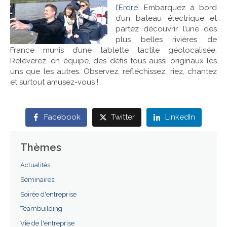
l’Erdre
. Embarquez à bord
d’un bateau électrique et
Références
partez découvrir l’une des
plus belles rivières de
Contact
France munis d’une tablette tactile géolocalisée.
Relèverez, en équipe, des défis tous aussi originaux les
uns que les autres. Observez, réfléchissez, riez, chantez
et surtout amusez-vous !
Facebook
Twitter
LinkedIn
Thèmes
Actualités
Séminaires
Soirée d'entreprise
Teambuilding
Vie de l'entreprise