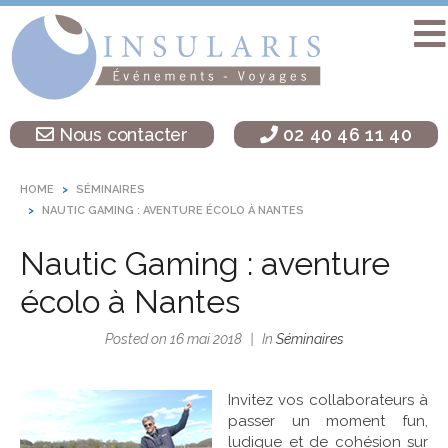
Accueil
Séminaire
Nous contacter
02 40 46 11 40
sur une île
Activités
HOME
SÉMINAIRES
Teambuilding
NAUTIC GAMING : AVENTURE ÉCOLO À NANTES
Soirées
Nautic Gaming : aventure
d’entreprise
écolo à Nantes
Autres
destinations
Posted on
16 mai 2018
In
Séminaires
L’agence
Insularis
Invitez vos collaborateurs à
passer un moment fun,
ludique et de cohésion sur
Actualités