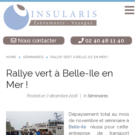
Accueil
Séminaire
Nous contacter
02 40 46 11 40
sur une île
Activités
HOME
SÉMINAIRES
RALLYE VERT À BELLE-ILE EN MER !
Teambuilding
Rallye vert à Belle-Ile en
Soirées
d’entreprise
Mer !
Autres
Posted on
7 décembre 2018
In
Séminaires
destinations
L’agence
Dépaysement total au mois
Insularis
de novembre et séminaire à
Belle-Ile
réussi pour cette
entreprise de transport
Actualités