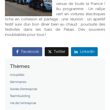
venue de toute la France !
Au programme : Un rallye
Références
vert en voitures électriques
riche en cohésion et partage ; une réunion ; un apéritif
Contact
festif suivi d’un bon dîner bien au chaud ; poursuite des
festivités dans les bars de Palais. Des souvenirs
inoubliables pour tous !
Facebook
Twitter
LinkedIn
Thèmes
Actualités
Séminaires
Soirée d'entreprise
Teambuilding
Vie de l'entreprise