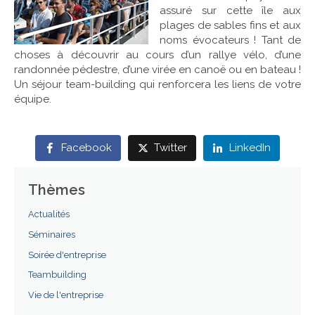
assuré sur cette île aux
plages de sables fins et aux
Références
noms évocateurs ! Tant de
choses à découvrir au cours d’un rallye vélo, d’une
Contact
randonnée pédestre, d’une virée en canoë ou en bateau !
Un séjour team-building qui renforcera les liens de votre
équipe.
Facebook
Twitter
LinkedIn
Thèmes
Actualités
Séminaires
Soirée d'entreprise
Teambuilding
Vie de l'entreprise