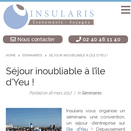
Accueil
Séminaire
Nous contacter
02 40 46 11 40
sur une île
Activités
HOME
SÉMINAIRES
SÉJOUR INOUBLIABLE À L’ÎLE D’YEU !
Teambuilding
Séjour inoubliable à l’île
Soirées
d’entreprise
d’Yeu !
Autres
Posted on
16 mars 2017
In
Séminaires
destinations
L’agence
Insularis vous organise un
Insularis
séminaire, une convention,
un séjour d’entreprise sur
l
’île d’Yeu
! Dépaysement
Actualités