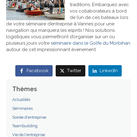
traditions. Embarquez avec
vos collaborateurs à bord
Références
de l’un de ces bateaux lors
de votre séminaire d’entreprise à Vannes pour une
Contact
navigation qui marquera les esprits ! Nos solutions
logistiques vous permettront d’organiser sur un ou
plusieurs jours votre
séminaire dans le Golfe du Morbihan
autour de cet impressionnant événement.
Facebook
Twitter
LinkedIn
Thèmes
Actualités
Séminaires
Soirée d'entreprise
Teambuilding
Vie de l'entreprise