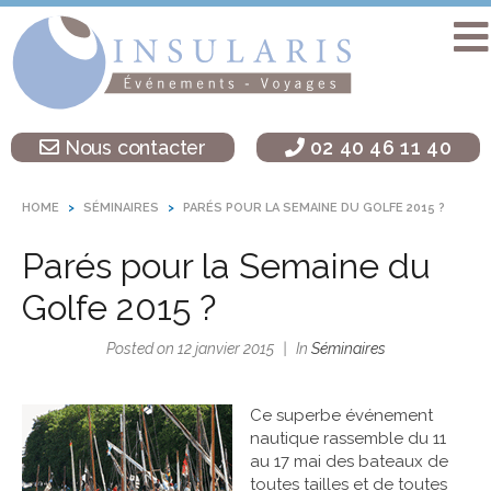
Accueil
Séminaire
Nous contacter
02 40 46 11 40
sur une île
Activités
HOME
SÉMINAIRES
PARÉS POUR LA SEMAINE DU GOLFE 2015 ?
Teambuilding
Parés pour la Semaine du
Soirées
d’entreprise
Golfe 2015 ?
Autres
Posted on
12 janvier 2015
In
Séminaires
destinations
L’agence
Ce superbe événement
Insularis
nautique rassemble du 11
au 17 mai des bateaux de
toutes tailles et de toutes
Actualités