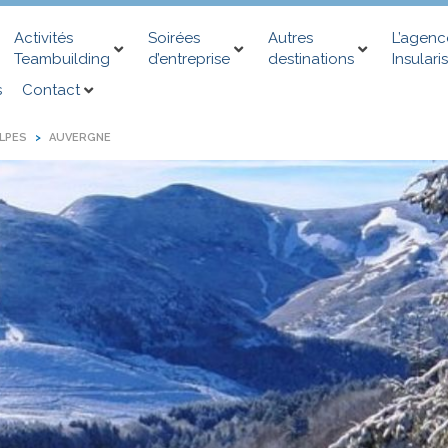
Activités
Soirées
Autres
L’agenc
Teambuilding
d’entreprise
destinations
Insularis
s
Contact
LPES
AUVERGNE