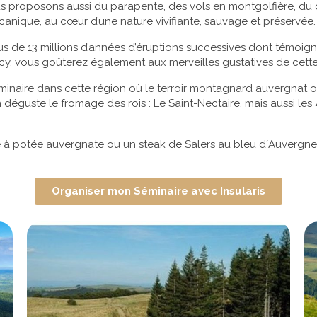
s proposons aussi du parapente, des vols en montgolfière, du
lcanique, au cœur d’une nature vivifiante, sauvage et préservée.
lus de 13 millions d’années d’éruptions successives dont témoigne
cy, vous goûterez également aux merveilles gustatives de cette
minaire dans cette région où le terroir montagnard auvergnat 
 déguste le fromage des rois : Le Saint-Nectaire, mais aussi les
é à potée auvergnate ou un steak de Salers au bleu d´Auvergne 
Organiser mon Séminaire avec Insularis