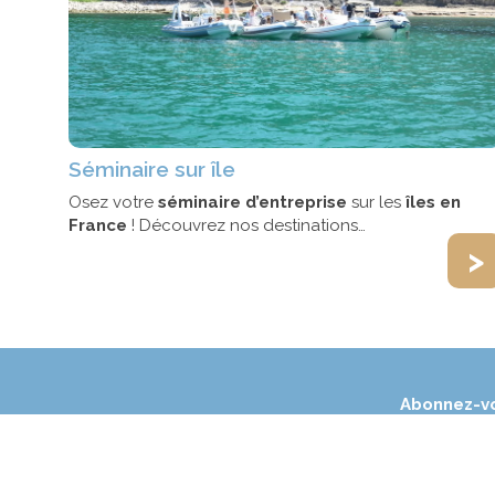
Séminaire sur île
Osez votre
séminaire d’entreprise
sur les
îles en
France
! Découvrez nos destinations…
>
Abonnez-vo
Suivez-nous s