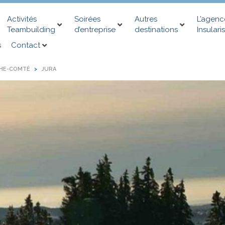
Activités
Soirées
Autres
L’agenc
Teambuilding
d’entreprise
destinations
Insularis
s
Contact
HE-COMTÉ
JURA