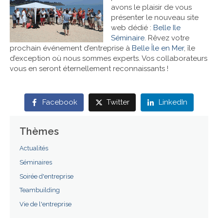
avons le plaisir de vous
présenter le nouveau site
Références
web dédié :
Belle Ile
Séminaire
. Rêvez votre
Contact
prochain événement d’entreprise à
Belle Île en Mer
, île
d’exception où nous sommes experts. Vos collaborateurs
vous en seront éternellement reconnaissants !
Facebook
Twitter
LinkedIn
Thèmes
Actualités
Séminaires
Soirée d'entreprise
Teambuilding
Vie de l'entreprise