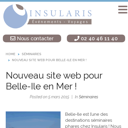
Accueil
Séminaire
Nous contacter
02 40 46 11 40
sur une île
Activités
HOME
SÉMINAIRES
Teambuilding
NOUVEAU SITE WEB POUR BELLE-ILE EN MER !
Soirées
Nouveau site web pour
d’entreprise
Belle-Ile en Mer !
Autres
destinations
Posted on
5 mars 2015
In
Séminaires
L’agence
Insularis
Belle-Ile est l’une des
destinations séminaires
phares chez Insularis ! Nous
Actualités