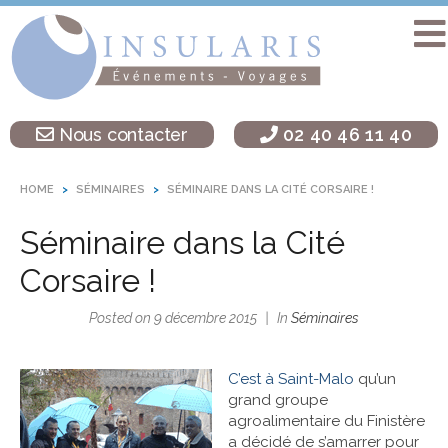
Accueil
Séminaire
Nous contacter
02 40 46 11 40
sur une île
Activités
HOME
SÉMINAIRES
SÉMINAIRE DANS LA CITÉ CORSAIRE !
Teambuilding
Séminaire dans la Cité
Soirées
d’entreprise
Corsaire !
Autres
Posted on
9 décembre 2015
In
Séminaires
destinations
L’agence
C’est à Saint-Malo
qu’un
Insularis
grand groupe
agroalimentaire du Finistère
a décidé de s’amarrer pour
Actualités