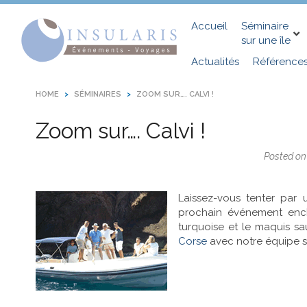
Accueil
Séminaire
sur une île
Actualités
Référence
HOME
SÉMINAIRES
ZOOM SUR…. CALVI !
Zoom sur…. Calvi !
Posted o
Laissez-vous tenter par 
prochain événement encha
turquoise et le maquis sa
Corse
avec notre équipe sp