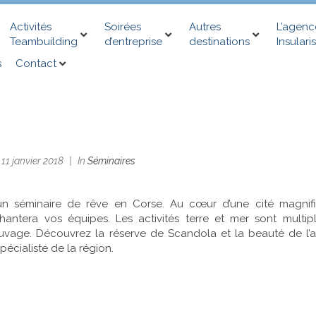
Activités
Soirées
Autres
L’agenc
Teambuilding
d’entreprise
destinations
Insularis
s
Contact
n
11 janvier 2018
In
Séminaires
un séminaire de rêve en Corse. Au cœur d’une cité magnifi
ntera vos équipes. Les activités terre et mer sont multipl
uvage. Découvrez la réserve de Scandola et la beauté de l’a
écialiste de la région.