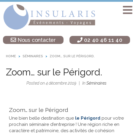
Accueil
Séminaire
Nous contacter
02 40 46 11 40
sur une île
Activités
HOME
SÉMINAIRES
ZOOM… SUR LE PÉRIGORD.
Teambuilding
Zoom… sur le Périgord.
Soirées
d’entreprise
Posted on
4 décembre 2019
In
Séminaires
Autres
destinations
Zoom… sur le Périgord
L’agence
Une bien belle destination que
le Périgord
pour votre
Insularis
prochain séminaire d’entreprise ! Une région riche en
caractère et patrimoine, des activités de cohésion
Actualités