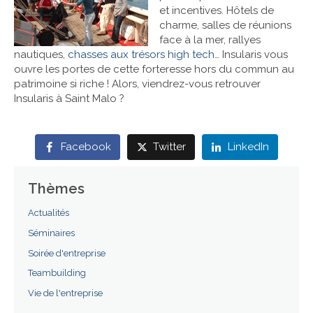
et incentives. Hôtels de
charme, salles de réunions
Références
face à la mer, rallyes
nautiques,
chasses aux trésors high tech
… Insularis vous
Contact
ouvre les portes de cette forteresse hors du commun au
patrimoine si riche ! Alors, viendrez-vous retrouver
Insularis à Saint Malo ?
Facebook
Twitter
LinkedIn
Thèmes
Actualités
Séminaires
Soirée d'entreprise
Teambuilding
Vie de l'entreprise