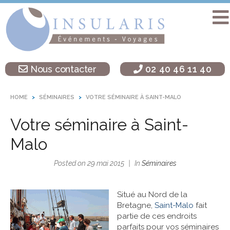
Accueil
Séminaire
Nous contacter
02 40 46 11 40
sur une île
Activités
HOME
SÉMINAIRES
VOTRE SÉMINAIRE À SAINT-MALO
Teambuilding
Votre séminaire à Saint-
Soirées
d’entreprise
Malo
Autres
Posted on
29 mai 2015
In
Séminaires
destinations
L’agence
Situé au Nord de la
Insularis
Bretagne,
Saint-Malo
fait
partie de ces endroits
parfaits pour vos séminaires
Actualités