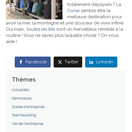
totalement dépaysés ? La
Corse
semble être la
Références
meilleure destination pour
avoir la mer, la montagne et une douceur de vivre infinie.
Contact
Oui mais…
toutes les îles
sont un merveilleux remède à la
routine ! Vous ne savez plus laquelle choisir ? On vous
aide !
Facebook
Twitter
LinkedIn
Thèmes
Actualités
Séminaires
Soirée d'entreprise
Teambuilding
Vie de l'entreprise