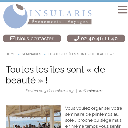
Accueil
Séminaire
Nous contacter
02 40 46 11 40
sur une île
Activités
HOME
SÉMINAIRES
TOUTES LES ÎLES SONT « DE BEAUTÉ » !
Teambuilding
Toutes les îles sont « de
Soirées
d’entreprise
beauté » !
Autres
Posted on
3 décembre 2013
In
Séminaires
destinations
L’agence
Vous voulez organiser votre
Insularis
séminaire de printemps au
soleil, proche du siège mais
en même temps vous sentir
Actualités