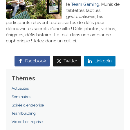
le
Team Gaming
. Munis de
tablettes tactiles
Références
géolocalisées, les
participants relèvent toutes sortes de défis pour
Contact
découvrir les secrets d’une ville ! Défis photos, vidéos,
énigmes, défis histoire… Le tout dans une ambiance
euphorique ! Jetez donc un œil ici.
Facebook
Twitter
LinkedIn
Thèmes
Actualités
Séminaires
Soirée d'entreprise
Teambuilding
Vie de l'entreprise