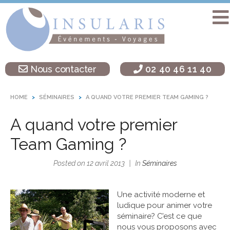
Accueil
Séminaire
Nous contacter
02 40 46 11 40
sur une île
Activités
HOME
SÉMINAIRES
A QUAND VOTRE PREMIER TEAM GAMING ?
Teambuilding
A quand votre premier
Soirées
d’entreprise
Team Gaming ?
Autres
Posted on
12 avril 2013
In
Séminaires
destinations
L’agence
Une activité moderne et
Insularis
ludique pour animer votre
séminaire? C’est ce que
nous vous proposons avec
Actualités