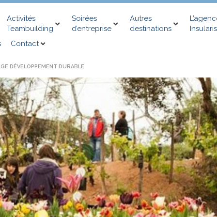
Activités
Soirées
Autres
L’agenc
Teambuilding
d’entreprise
destinations
Insularis
s
Contact
NGE DÉVELOPPEMENT DURABLE