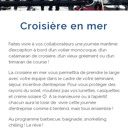
Références
Croisière en mer
Contact
Faites vivre à vos collaborateurs une journée maritime
d’exception à bord d’un voilier monocoque, d’un
catamaran de croisière, d’un vieux gréement ou d’un
trimaran de course !
La croisière en mer vous permettra de prendre le large
avec votre équipe dans le cadre de votre séminaire,
séjour, incentive d’entreprise. Pour vous protéger des
rayons du soleil, n’oubliez pas vos lunettes, casquettes
et crème solaire 🙂 A la manœuvre ou à l’apéritif,
chacun aura le loisir de vivre cette journée
d’entreprise comme il l’entend, mais tous ensemble !
Au programme barbecue, baignade, snorkelling,
chilling ! Le rêve !