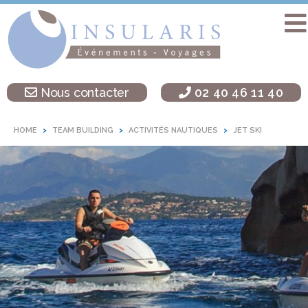
Accueil
Séminaire
Nous contacter
02 40 46 11 40
sur une île
Activités
HOME
TEAM BUILDING
ACTIVITÉS NAUTIQUES
JET SKI
Teambuilding
Soirées
d’entreprise
Autres
destinations
L’agence
Insularis
Actualités