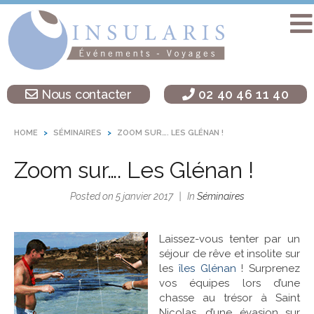
Accueil
Séminaire
Nous contacter
02 40 46 11 40
sur une île
Activités
HOME
SÉMINAIRES
ZOOM SUR…. LES GLÉNAN !
Teambuilding
Zoom sur…. Les Glénan !
Soirées
d’entreprise
Posted on
5 janvier 2017
In
Séminaires
Autres
destinations
Laissez-vous tenter par un
séjour de rêve et insolite sur
L’agence
les
îles Glénan
! Surprenez
Insularis
vos équipes lors d’une
chasse au trésor à Saint
Actualités
Nicolas, d’une évasion sur