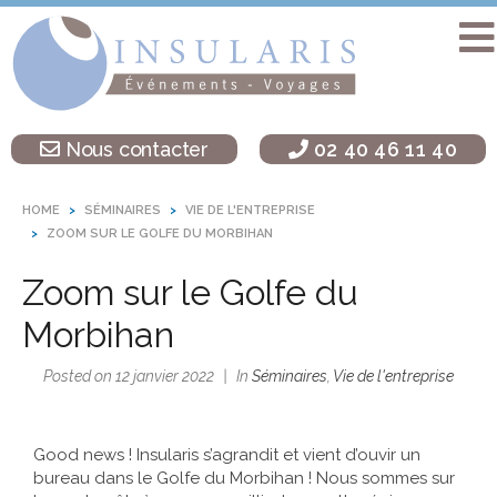
Accueil
Séminaire
Nous contacter
02 40 46 11 40
sur une île
Activités
HOME
SÉMINAIRES
VIE DE L'ENTREPRISE
Teambuilding
ZOOM SUR LE GOLFE DU MORBIHAN
Soirées
Zoom sur le Golfe du
d’entreprise
Morbihan
Autres
destinations
Posted on
12 janvier 2022
In
Séminaires
,
Vie de l'entreprise
L’agence
Insularis
Good news ! Insularis s’agrandit et vient d’ouvir un
bureau dans le Golfe du Morbihan ! Nous sommes sur
Actualités