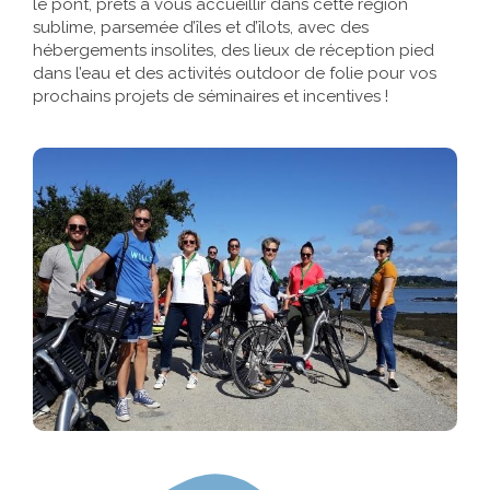
le pont, prêts à vous accueillir dans cette région
sublime, parsemée d’îles et d’îlots, avec des
Références
hébergements insolites, des lieux de réception pied
dans l’eau et des activités outdoor de folie pour vos
Contact
prochains projets de séminaires et incentives !