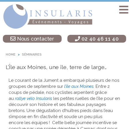
Accueil
Séminaire
Nous contacter
02 40 46 11 40
sur une île
Activités
HOME
SÉMINAIRES
Teambuilding
L’Île aux Moines, une île, terre de large…
Soirées
d’entreprise
Le courant de la Jument a embarqué plusieurs de nos
groupes de septembre sur
l’île aux Moines
.
Entre 2
Autres
coups de pédale, nos cyclistes arpentent grâce
destinations
au
rallye vélo Insularis
les petites ruelles de l’île pour en
découvrir son histoire et ses fabuleux paysages
L’agence
bretons. Une dégustation d’huîtres pieds dans l’eau
Insularis
s’impose en fin d’activité et soude un peu plus
encore les équipes ! Cette belle journée incentive se
Actualités
conclue par une soirée déjantée à Carnac dont nous