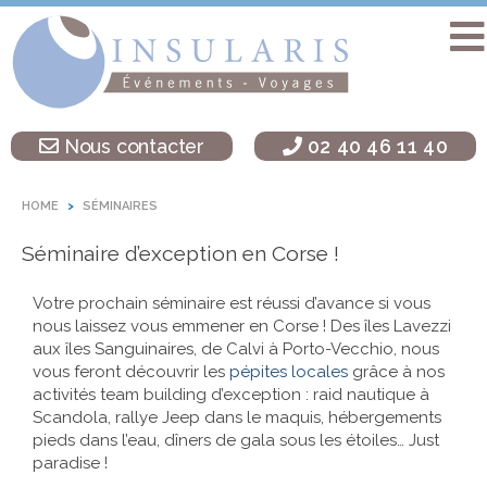
Accueil
Séminaire
Nous contacter
02 40 46 11 40
sur une île
Activités
HOME
SÉMINAIRES
Teambuilding
Séminaire d’exception en Corse !
Soirées
d’entreprise
Votre prochain séminaire est réussi d’avance si vous
nous laissez vous emmener en Corse ! Des îles Lavezzi
Autres
aux îles Sanguinaires, de Calvi à Porto-Vecchio, nous
destinations
vous feront découvrir les
pépites locales
grâce à nos
activités team building d’exception : raid nautique à
L’agence
Scandola, rallye Jeep dans le maquis, hébergements
Insularis
pieds dans l’eau, dîners de gala sous les étoiles… Just
paradise !
Actualités