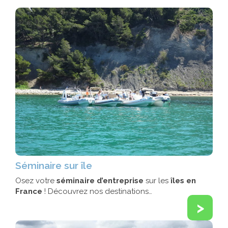
Séminaire sur île
Osez votre
séminaire d’entreprise
sur les
îles en
France
! Découvrez nos destinations…
>