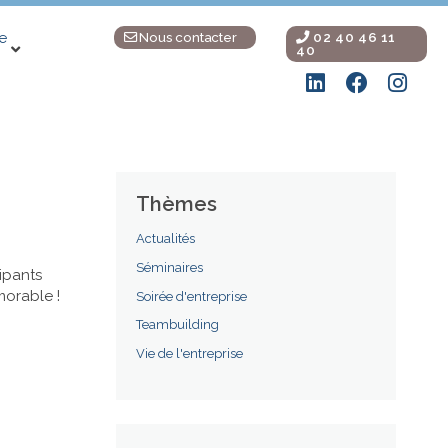
Nous contacter
02 40 46 11
e
40
Thèmes
Actualités
Séminaires
ipants
morable !
Soirée d'entreprise
Teambuilding
Vie de l'entreprise