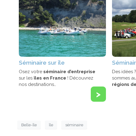
Séminaire sur île
Séminair
Osez votre
séminaire d’entreprise
Des idées 
sur les
îles en France
! Découvrez
sommes aus
nos destinations…
régions d
>
Belle-île
île
séminaire