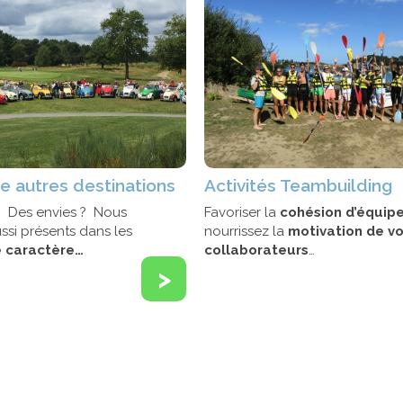
e autres destinations
Activités Teambuilding
? Des envies ? Nous
Favoriser la
cohésion d’équip
si présents dans les
nourrissez la
motivation de v
e caractère…
collaborateurs
…
>