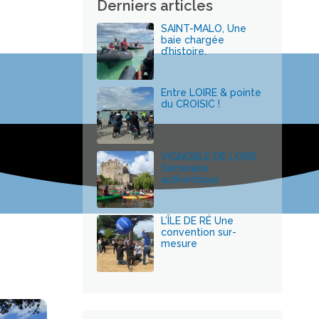
Derniers articles
SAINT-MALO, Une
baie chargée
d’histoire.
Entre LOIRE & pointe
du CROISIC !
VIGNOBLE DE LOIRE
Séminaire
authentique
L’ÎLE DE RÉ Une
convention sur-
mesure